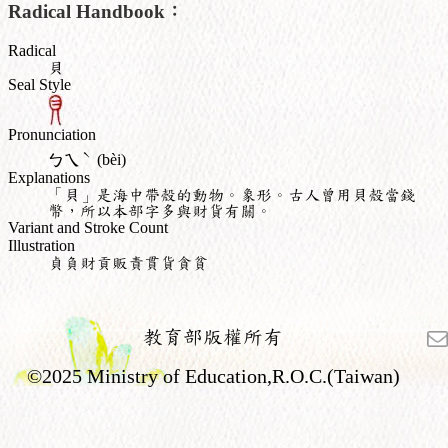
Radical Handbook：
Radical
貝
Seal Style
Pronunciation
ˋ
ㄅㄟ
(bèi)
Explanations
「貝」是海中帶殼的動物。象形。古人曾用貝殼當錢
幣，所以本部字多與財貨有關。
Variant and Stroke Count
Illustration
貞負財貢販責貫貨貪貧
教育部版權所有
©2025 Ministry of Education,R.O.C.(Taiwan)