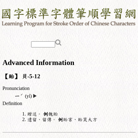
Advanced Information
【貽】
貝
-5-12
Pronunciation
ˊ
ㄧ
(yí)
▶️
Definition
贈送。
例
餽貽
遺留、留傳。
例
貽害、貽笑大方