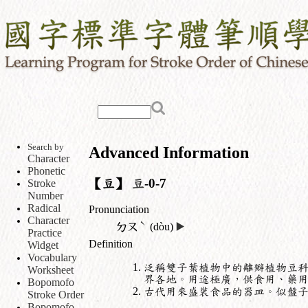
Search by
Advanced Information
Character
Phonetic
【豆】
豆
-0-7
Stroke
Number
Radical
Pronunciation
Character
ˋ
ㄉㄡ
(dòu)
▶️
Practice
Definition
Widget
Vocabulary
泛稱雙子葉植物中的離瓣植物豆
Worksheet
界各地。用途極廣，供食用、藥
Bopomofo
古代用來盛裝食品的器皿。似盤
Stroke Order
Bopomofo