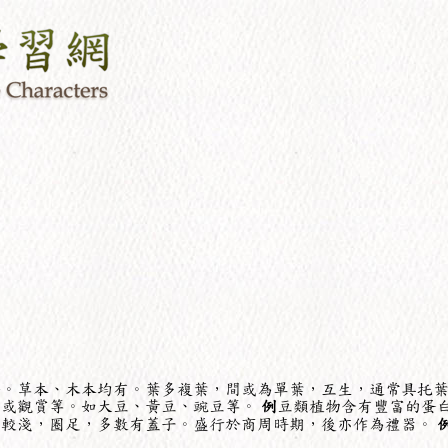
科。草本、木本均有。葉多複葉，間或為單葉，互生，通常具托
用或觀賞等。如大豆、黃豆、豌豆等。
例
豆類植物含有豐富的蛋
子較淺，圈足，多數有蓋子。盛行於商周時期，後亦作為禮器。