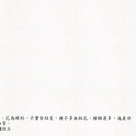
葉。花為蝶形，子實皆結莢，種子多無胚乳。種類甚多，遍產世
白質。
例
俎豆