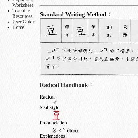
Worksheet
Teaching
Standard Writing Method：
Resources
User Guide
Home
Radical Handbook：
Radical
豆
Seal Style
Pronunciation
ˋ
ㄉㄡ
(dòu)
Explanations