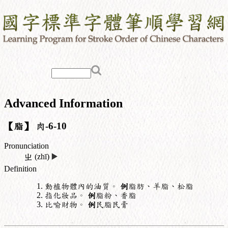
Advanced Information
【脂】
肉
-6-10
Pronunciation
ㄓ
(zhī)
▶️
Definition
動植物體內的油質。
例
脂肪、羊脂、松脂
指化妝品。
例
脂粉、香脂
比喻財物。
例
民脂民膏