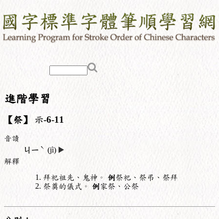
進階學習
【祭】
示
-6-11
音讀
ˋ
ㄐㄧ
(jì)
▶️
解釋
拜祀祖先、鬼神。
例
祭祀、祭弔、祭拜
祭奠的儀式。
例
家祭、公祭