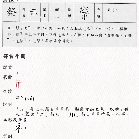
部首手冊：
部首
示
篆體
音讀
ˋ
ㄕ
(shì)
說明
「示」是上天藉日月星辰，顯露吉凶之象，以垂示世
人。篆文「二」指天，「
」指日月星垂象。指事。
異形及筆畫
: 5
舉例