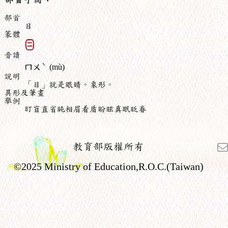
部首
目
篆體
音讀
ˋ
ㄇㄨ
(mù)
說明
「目」就是眼睛。象形。
異形及筆畫
舉例
盯盲直省盹相眉看盾盼眩真眠眨眷
教育部版權所有
©2025 Ministry of Education,R.O.C.(Taiwan)