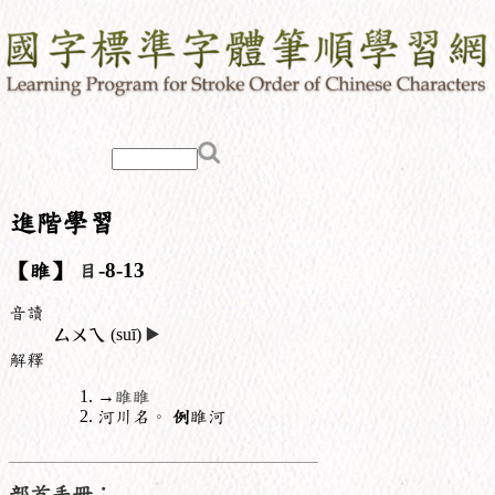
進階學習
【睢】
目
-8-13
音讀
ㄙㄨㄟ
(suī)
▶️
解釋
→
睢睢
河川名。
例
睢河
部首手冊：