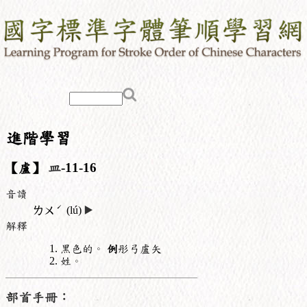
進階學習
【盧】
皿
-11-16
音讀
ˊ
ㄌㄨ
(lú)
▶️
解釋
黑色的。
例
彤弓盧矢
姓。
部首手冊：