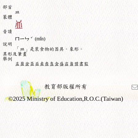
部首
皿
篆體
音讀
ˇ
ㄇㄧㄣ
(mǐn)
說明
「皿」是裝食物的器具。象形。
異形及筆畫
舉例
盂盈盆盃益盍盎盔盒盛盜盞盟盡監
教育部版權所有
©2025 Ministry of Education,R.O.C.(Taiwan)