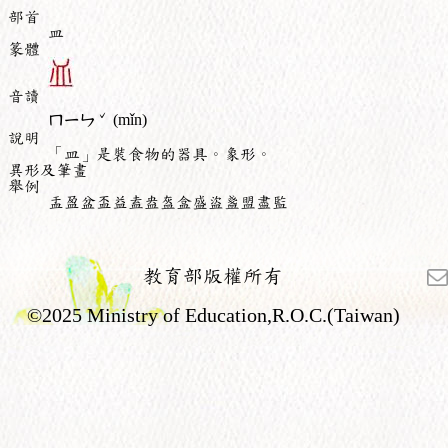
部首
皿
篆體
音讀
ˇ
ㄇㄧㄣ
(mǐn)
說明
「皿」是裝食物的器具。象形。
異形及筆畫
舉例
盂盈盆盃益盍盎盔盒盛盜盞盟盡監
教育部版權所有
©2025 Ministry of Education,R.O.C.(Taiwan)