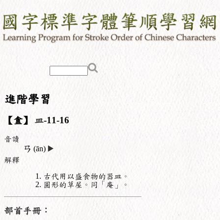
進階學習
【盦】
皿
-11-16
音讀
ㄢ
(ān)
▶️
解釋
古代用以盛食物的器皿。
圓形的草屋。同「庵」。
部首手冊：