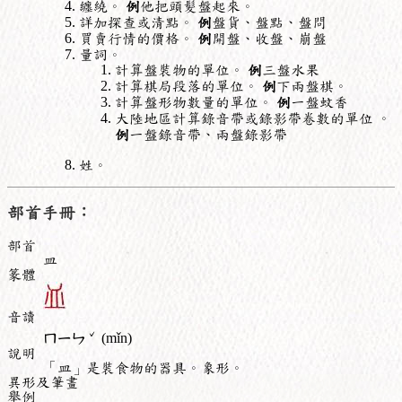
纏繞。
例
他把頭髮盤起來。
詳加探查或清點。
例
盤貨、盤點、盤問
買賣行情的價格。
例
開盤、收盤、崩盤
量詞。
計算盤裝物的單位。
例
三盤水果
計算棋局段落的單位。
例
下兩盤棋。
計算盤形物數量的單位。
例
一盤蚊香
大陸地區計算錄音帶或錄影帶卷數的單位 。
例
一盤錄音帶、兩盤錄影帶
姓。
部首手冊：
部首
皿
篆體
音讀
ˇ
ㄇㄧㄣ
(mǐn)
說明
「皿」是裝食物的器具。象形。
異形及筆畫
舉例