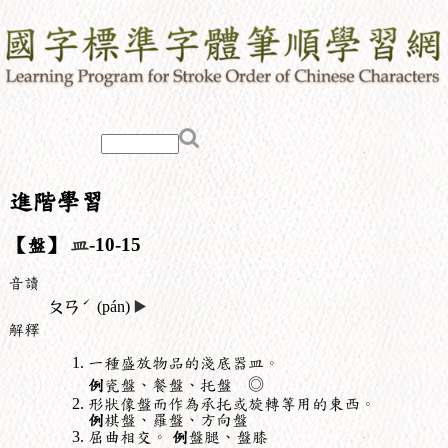
進階學習
【盤】
皿
-10-15
音讀
ˊ
ㄆㄢ
(pán)
▶️
解釋
一種盛放物品的淺底器皿。
例
瓷盤、餐盤、托盤 ◎
形狀像盤而作為承托或旋轉等用的東西。
例
棋盤、羅盤、方向盤
屈曲相交。
例
盤腿、盤膝