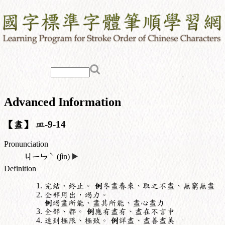
Advanced Information
【盡】
皿
-9-14
Pronunciation
ˋ
ㄐㄧㄣ
(jìn)
▶️
Definition
完結、終止。
例
冬盡春來、取之不盡、無窮無盡
全部用出，竭力。
例
竭盡所能、盡其所能、盡心盡力
全部、都。
例
應有盡有、盡在不言中
達到極限、極致。
例
詳盡、盡善盡美