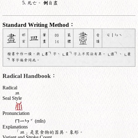
死亡。
例
自盡
Standard Writing Method：
Radical Handbook：
Radical
皿
Seal Style
Pronunciation
ˇ
ㄇㄧㄣ
(mǐn)
Explanations
「皿」是裝食物的器具。象形。
Variant and Stroke Count