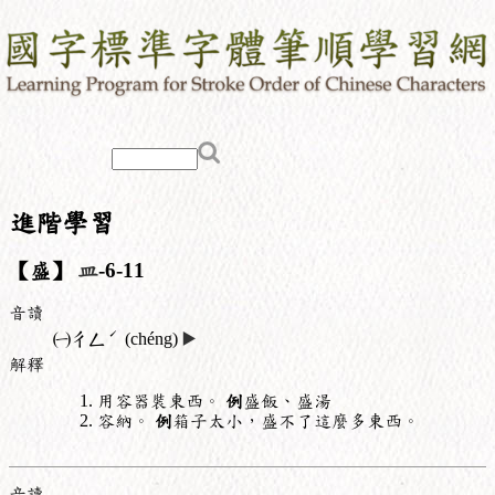
進階學習
【盛】
皿
-6-11
音讀
ˊ
㈠
ㄔㄥ
(chéng)
▶️
解釋
用容器裝東西。
例
盛飯、盛湯
容納。
例
箱子太小，盛不了這麼多東西。
音讀