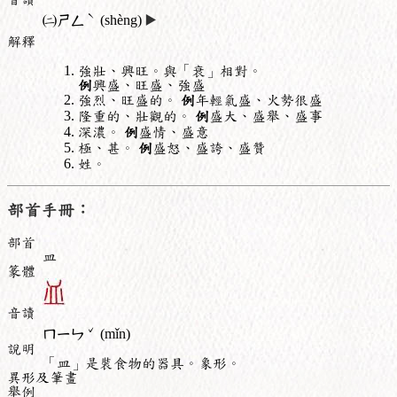
ˋ
㈡
ㄕㄥ
(shèng)
▶️
解釋
強壯、興旺。與「衰」相對。
例
興盛、旺盛、強盛
強烈、旺盛的。
例
年輕氣盛、火勢很盛
隆重的、壯觀的。
例
盛大、盛舉、盛事
深濃。
例
盛情、盛意
極、甚。
例
盛怒、盛誇、盛贊
姓。
部首手冊：
部首
皿
篆體
音讀
ˇ
ㄇㄧㄣ
(mǐn)
說明
「皿」是裝食物的器具。象形。
異形及筆畫
舉例