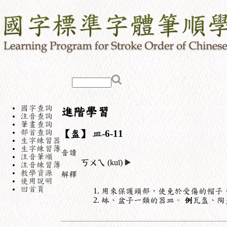
國字查詢
進階學習
注音查詢
筆畫查詢
部首查詢
【盔】
皿
-6-11
生字練習器
生字練習簿
音讀
注音筆順
ㄎㄨㄟ
(kuī)
▶️
注音練習簿
教學資源
解釋
使用說明
回首頁
用來保護頭部，使免於受傷的帽子
缽、盆子一類的器皿。
例
瓦盔、陶