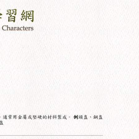
。通常用金屬或堅硬的材料製成。
例
頭盔、鋼盔
盔