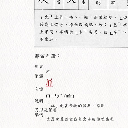
部首手冊：
部首
皿
篆體
音讀
ˇ
ㄇㄧㄣ
(mǐn)
說明
「皿」是裝食物的器具。象形。
異形及筆畫
舉例
盂盈盆盃益盍盎盔盒盛盜盞盟盡監