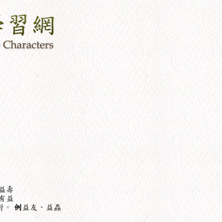
益壽
有益
對。
例
益友、益蟲