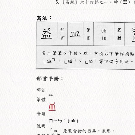
《易經》六十四卦之一。坤（☷）下
寫法：
部首手冊：
部首
皿
篆體
音讀
ˇ
ㄇㄧㄣ
(mǐn)
說明
「皿」是裝食物的器具。象形。