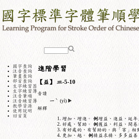
國字查詢
進階學習
注音查詢
筆畫查詢
部首查詢
【益】
皿
-5-10
生字練習器
生字練習簿
音讀
注音筆順
ˋ
注音練習簿
ㄧ
(yì)
▶️
教學資源
解釋
使用說明
回首頁
增加、增進。
例
增益、進益、延年
好處、幫助。
例
獲益、利益、開卷
有好處的、有幫助的。與「害」相
更加、越。
例
精益求精、多多益善