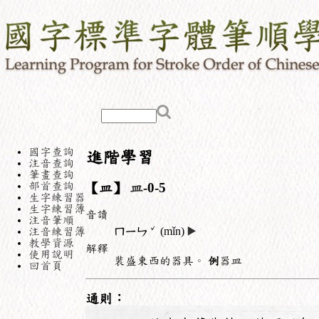
國字查詢
進階學習
注音查詢
筆畫查詢
部首查詢
【皿】
皿
-0-5
生字練習器
生字練習簿
音讀
注音筆順
ˇ
注音練習簿
ㄇㄧㄣ
(mǐn)
▶️
教學資源
解釋
使用說明
裝盛東西的器具。
例
器皿
回首頁
通則：