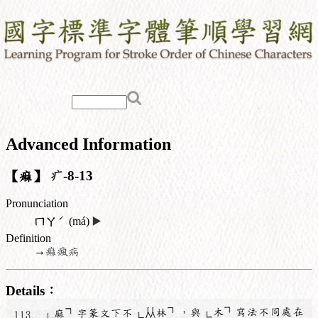
Advanced Information
【痲】
疒
-8-13
Pronunciation
ˊ
ㄇㄚ
(má)
▶️
Definition
→
痲瘋病
Details：