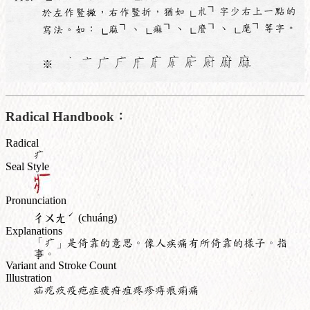
Radical Handbook：
Radical
疒
Seal Style
Pronunciation
ˊ
ㄔㄨㄤ
(chuáng)
Explanations
「疒」是倚靠的意思。像人疾痛有所倚靠的樣子。指
事。
Variant and Stroke Count
Illustration
疝疙疚疫疤症疲疳疽疼疹痔痕痢痛