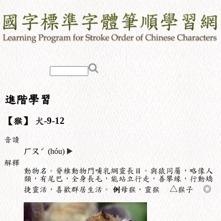
進階學習
【猴】
犬
-9-12
音讀
ˊ
ㄏㄡ
(hóu)
▶️
解釋
動物名。脊椎動物門哺乳綱靈長目。與猿同屬，略像人
類，有尾巴，全身長毛，能站立行走，善攀緣，行動矯
捷靈活，喜歡群居生活。
例
母猴、靈猴 △猴子 ◎