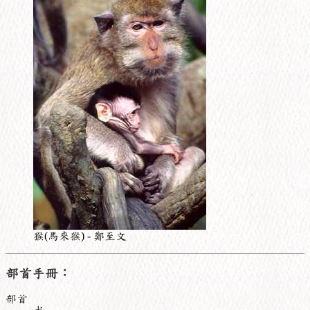
猴(馬來猴) - 鄭至文
部首手冊：
部首
犬