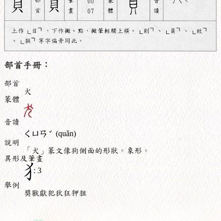
部首手冊：
部首
犬
篆體
音讀
ˇ
ㄑㄩㄢ
(quǎn)
說明
「犬」篆文像狗側面的形狀。象形。
異形及筆畫
: 3
舉例
獎獸獻犯狄狂狎狙