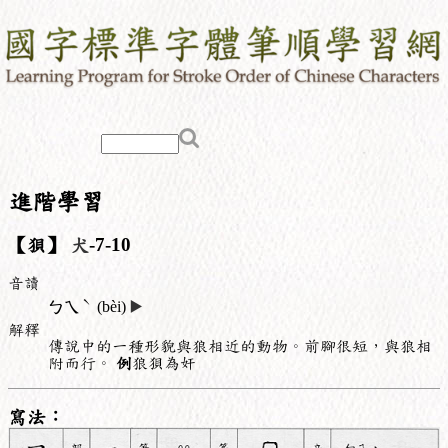
進階學習
【狽】
犬
-7-10
音讀
ˋ
ㄅㄟ
(bèi)
▶️
解釋
傳說中的一種形貌與狼相近的動物。前腳很短，與狼相
附而行。
例
狼狽為奸
寫法：