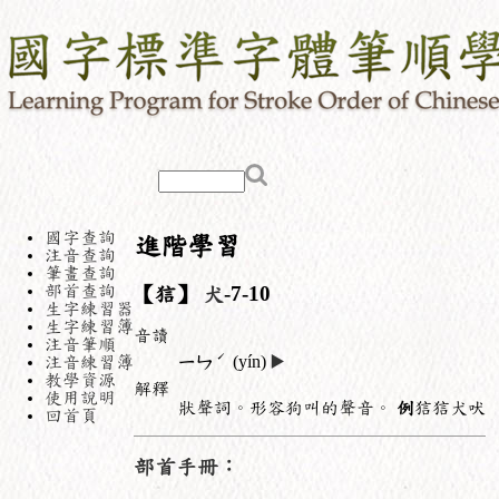
國字查詢
進階學習
注音查詢
筆畫查詢
部首查詢
【狺】
犬
-7-10
生字練習器
生字練習簿
音讀
注音筆順
ˊ
注音練習簿
ㄧㄣ
(yín)
▶️
教學資源
解釋
使用說明
狀聲詞。形容狗叫的聲音。
例
狺狺犬吠
回首頁
部首手冊：