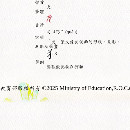
部首
犬
篆體
音讀
ˇ
ㄑㄩㄢ
(quǎn)
說明
「犬」篆文像狗側面的形狀。象形。
異形及筆畫
: 3
舉例
獎獸獻犯狄狂狎狙
教育部版權所有
©2025 Ministry of Education,R.O.C.