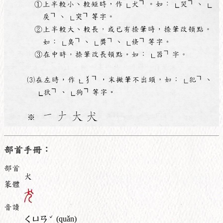
部首手冊：
部首
犬
篆體
音讀
ˇ
ㄑㄩㄢ
(quǎn)