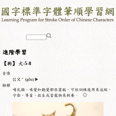
進階學習
【狗】
犬
-5-8
音讀
ˇ
ㄍㄡ
(gǒu)
▶️
解釋
哺乳類。嗅覺和聽覺都很靈敏，可經訓練後用來追蹤、
守衛、導盲、救生或當寵物來飼養。 ◎