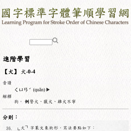
進階學習
【犬】
犬
-0-4
音讀
ˇ
ㄑㄩㄢ
(quǎn)
▶️
解釋
狗。
例
警犬、獵犬、雞犬不寧
分則：