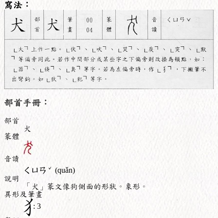
寫法：
部首手冊：
部首
犬
篆體
音讀
ˇ
ㄑㄩㄢ
(quǎn)
說明
「犬」篆文像狗側面的形狀。象形。
異形及筆畫
: 3