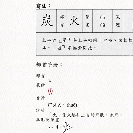
寫法：
部首手冊：
部首
火
篆體
音讀
ˇ
ㄏㄨㄛ
(huǒ)
說明
「火」像火焰往上冒的形狀。象形。
異形及筆畫
: 4、
: 4