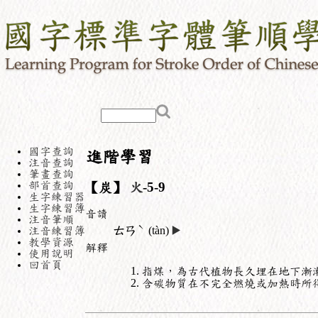
國字查詢
進階學習
注音查詢
筆畫查詢
部首查詢
【炭】
火
-5-9
生字練習器
生字練習簿
音讀
注音筆順
ˋ
注音練習簿
ㄊㄢ
(tàn)
▶️
教學資源
解釋
使用說明
回首頁
指煤，為古代植物長久埋在地下漸
含碳物質在不完全燃燒或加熱時所