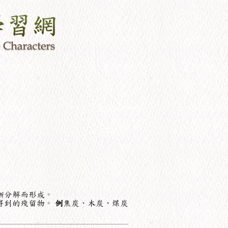
漸分解而形成。
得到的殘留物。
例
焦炭、木炭、煤炭