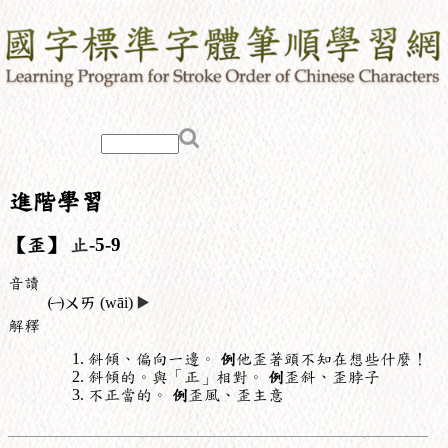
進階學習
【歪】
止
-5-9
音讀
㈠
ㄨㄞ
(wāi)
▶️
解釋
斜傾、偏向一邊。
例
他歪著頭不知在想些什麼！
斜傾的。與「正」相對。
例
歪斜、歪脖子
不正當的。
例
歪風、歪主意