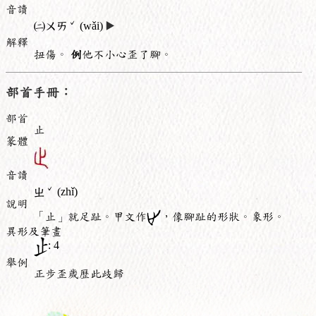
音讀
ˇ
㈡
ㄨㄞ
(wǎi)
▶️
解釋
扭傷。
例
他不小心歪了腳。
部首手冊：
部首
止
篆體
音讀
ˇ
ㄓ
(zhǐ)
說明
「止」就足趾。甲文作
，像腳趾的形狀。象形。
異形及筆畫
: 4
舉例
正步歪歲歷此歧歸