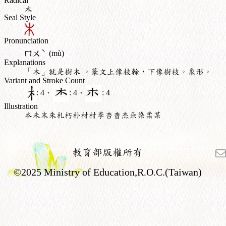
Radical
木
Seal Style
Pronunciation
ˋ
ㄇㄨ
(mù)
Explanations
「木」就是樹木 。篆文上像枝榦，下像樹枝。象形。
Variant and Stroke Count
: 4、
: 4、
: 4
Illustration
本未末朱札朽朴材村李杏杳杰朵染柔某
教育部版權所有
©2025 Ministry of Education,R.O.C.(Taiwan)