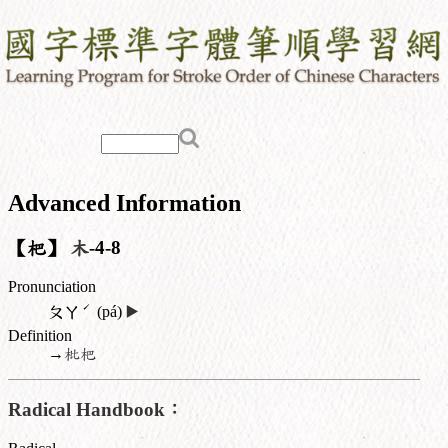
Advanced Information
【杷】
木
-4-8
Pronunciation
ˊ
ㄆㄚ
(pá)
▶️
Definition
→
枇杷
Radical Handbook：