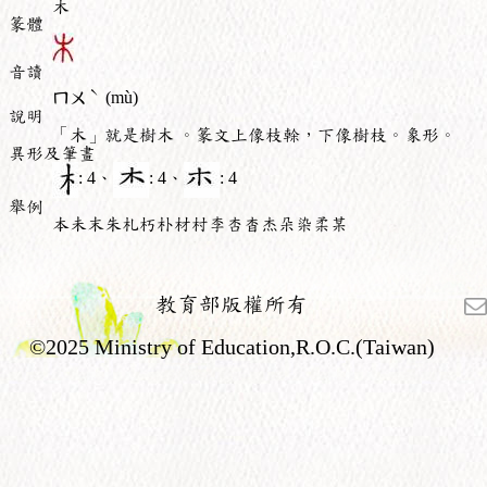
木
篆體
音讀
ˋ
ㄇㄨ
(mù)
說明
「木」就是樹木 。篆文上像枝榦，下像樹枝。象形。
異形及筆畫
: 4、
: 4、
: 4
舉例
本未末朱札朽朴材村李杏杳杰朵染柔某
教育部版權所有
©2025 Ministry of Education,R.O.C.(Taiwan)