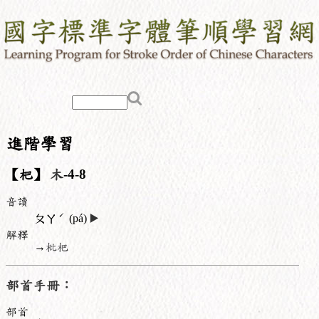
進階學習
【杷】
木
-4-8
音讀
ˊ
ㄆㄚ
(pá)
▶️
解釋
→
枇杷
部首手冊：
部首