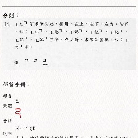
分則：
部首手冊：
部首
己
篆體
音讀
ˇ
ㄐㄧ
(jǐ)
說明