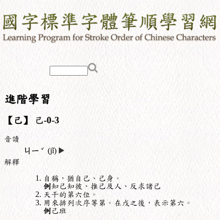
進階學習
【己】
己
-0-3
音讀
ˇ
ㄐㄧ
(jǐ)
▶️
解釋
自稱，猶自己、己身。
例
知己知彼、推己及人、反求諸己
天干的第六位。
用來排列次序等第。在戊之後，表示第六。
例
己班