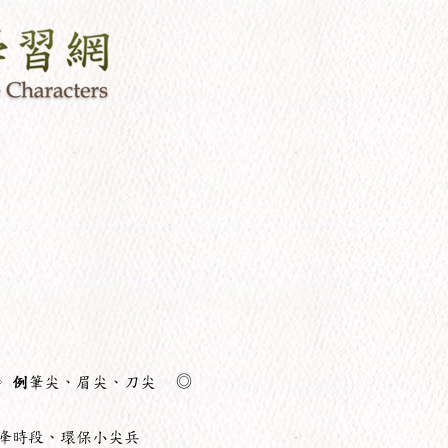
。
例
筆尖、眉尖、刀尖 ◎
峰時段、環保小尖兵