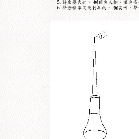
特出優秀的。
例
頂尖人物、頂尖高
聲音頻率高而刺耳的。
例
尖叫、聲