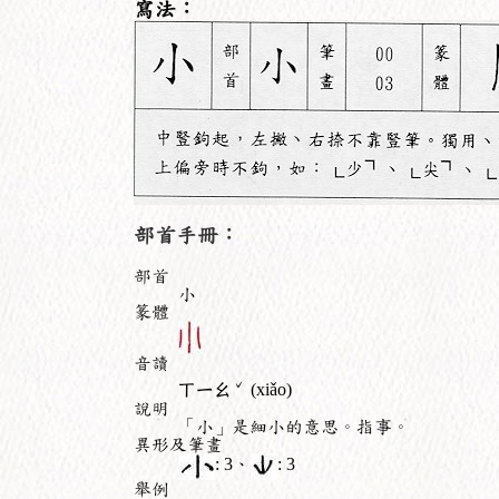
寫法：
部首手冊：
部首
小
篆體
音讀
ˇ
ㄒㄧㄠ
(xiǎo)
說明
「小」是細小的意思。指事。
異形及筆畫
: 3、
: 3
舉例