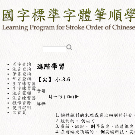
國字查詢
進階學習
注音查詢
筆畫查詢
部首查詢
【尖】
小
-3-6
生字練習器
生字練習簿
音讀
注音筆順
ㄐㄧㄢ
(jiān)
▶️
注音練習簿
教學資源
解釋
使用說明
回首頁
物體銳利的末端或突出細削的部分
銳利的。
例
尖刀
靈敏、敏銳。
例
耳朵尖、眼睛很尖
在前端或頂端的。
例
尖端科技、尖