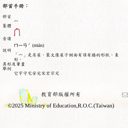
部首手冊：
部首
宀
篆體
音讀
ˊ
ㄇㄧㄢ
(mián)
說明
「宀」是房屋。篆文像屋子側面有頂有牆的形狀。象
形。
異形及筆畫
舉例
它宇守宅安完宋宏宗定
教育部版權所有
©2025 Ministry of Education,R.O.C.(Taiwan)