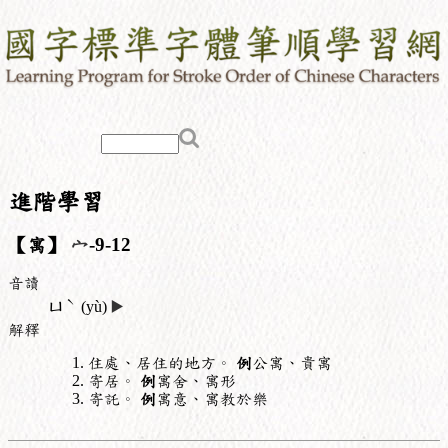
進階學習
【寓】
宀
-9-12
音讀
ˋ
ㄩ
(yù)
▶️
解釋
住處、居住的地方。
例
公寓、貴寓
寄居。
例
寓舍、寓形
寄託。
例
寓意、寓教於樂