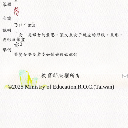
篆體
音讀
ˇ
ㄋㄩ
(nǚ)
說明
「女」是婦女的意思。篆文象女子跪坐的形狀。象形。
異形及筆畫
: 3
舉例
委娑妄妥妾妻姿如妖娃姣姻奴妁
教育部版權所有
©2025 Ministry of Education,R.O.C.(Taiwan)