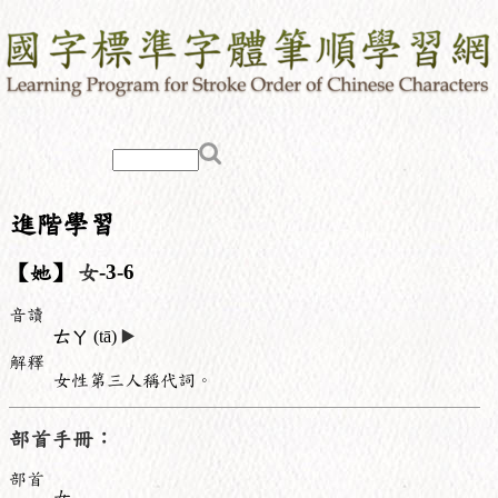
進階學習
【她】
女
-3-6
音讀
ㄊㄚ
(tā)
▶️
解釋
女性第三人稱代詞。
部首手冊：
部首
女