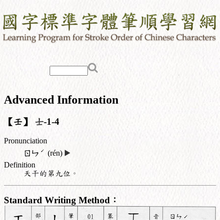
Advanced Information
【壬】
士
-1-4
Pronunciation
ˊ
ㄖㄣ
(rén)
▶️
Definition
天干的第九位。
Standard Writing Method：