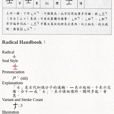
Radical Handbook：
Radical
士
Seal Style
Pronunciation
ˋ
ㄕ
(shì)
Explanations
「士」是古代知識分子的通稱。
表示起始，十表示完
備，合十
成「士」，表示慎始謹終，聰明多能，會
意。
Variant and Stroke Count
: 3
Illustration