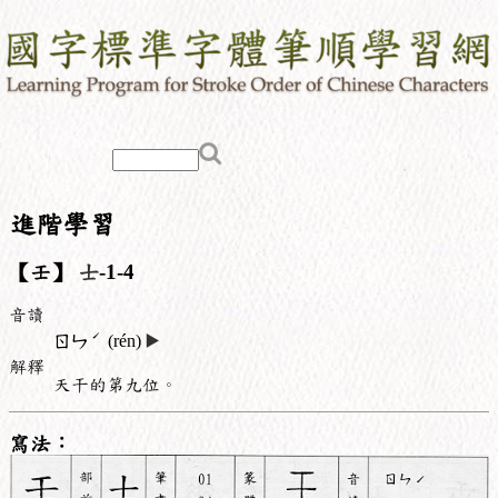
進階學習
【壬】
士
-1-4
音讀
ˊ
ㄖㄣ
(rén)
▶️
解釋
天干的第九位。
寫法：