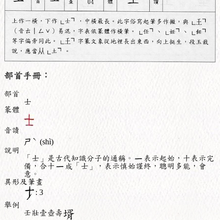
部首手冊：
部首
士
篆體
音讀
ˋ
ㄕ
(shì)
說明
「士」是古代知識分子的通稱。
表示起始，十表示完
備，合十
成「士」，表示慎始謹終，聰明多能，會
意。
異形及筆畫
: 3
舉例
壬壯壹壺壽