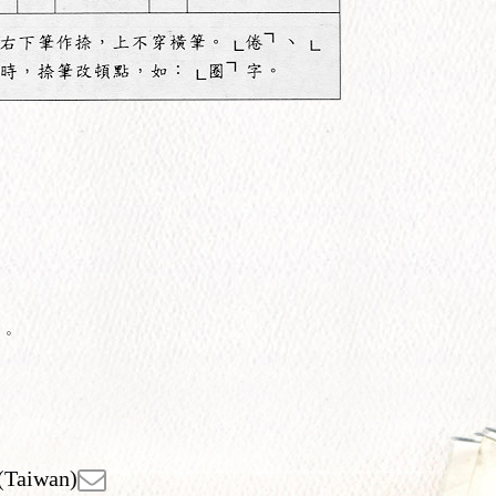
。
(Taiwan)