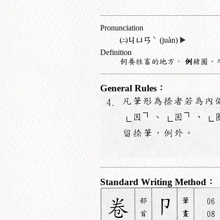
Pronunciation
ˋ
㈡
ㄐㄩㄢ
(juàn)
▶️
Definition
飼養牲畜的地方。
例
豬圈、
General Rules：
Standard Writing Method：