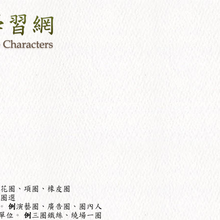
花圈、項圈、橡皮圈
圈選
。
例
演藝圈、廣告圈、圈內人
單位。
例
三圈鐵絲、繞場一圈