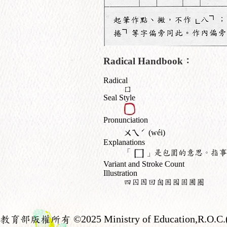
Radical Handbook：
Radical
囗
Seal Style
Pronunciation
ˊ
ㄨㄟ
(wéi)
Explanations
「
」是包圍的意思。指事
Variant and Stroke Count
Illustration
四囚因回囪困囤固圃圈
教育部版權所有
©2025 Ministry of Education,R.O.C.