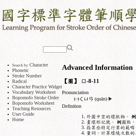
Character
Search by
Advanced Information
Phonetic
Stroke Number
【圈】
囗
-8-11
Radical
Character Practice Widget
Vocabulary Worksheet
Pronunciation
Bopomofo Stroke Order
㈠
ㄑㄩㄢ
(quān)
▶️
Bopomofo Worksheet
Definition
Teaching Resources
User Guide
外圓中空的環狀物。
例
Home
畫環形記號。
例
圈點、
指某些特定行業的範疇
量詞。計算環繞次數的