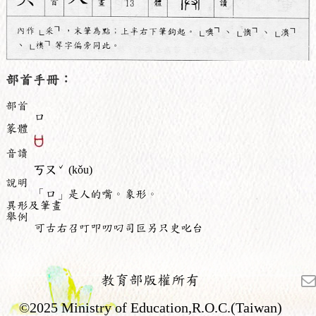
部首手冊：
部首
口
篆體
音讀
ˇ
ㄎㄡ
(kǒu)
說明
「口」是人的嘴。象形。
異形及筆畫
舉例
可古右召叮叩叨叼司叵另只史叱台
教育部版權所有
©2025 Ministry of Education,R.O.C.(Taiwan)