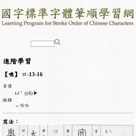
進階學習
【噢】
口
-13-16
音讀
ˇ
ㄩ
(yǔ)
▶️
解釋
→
噢咻
寫法：