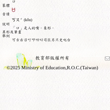
口
篆體
音讀
ˇ
ㄎㄡ
(kǒu)
說明
「口」是人的嘴。象形。
異形及筆畫
舉例
可古右召叮叩叨叼司叵另只史叱台
教育部版權所有
©2025 Ministry of Education,R.O.C.(Taiwan)