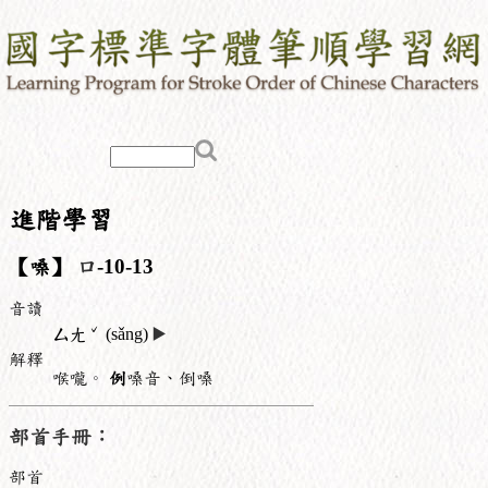
進階學習
【嗓】
口
-10-13
音讀
ˇ
ㄙㄤ
(sǎng)
▶️
解釋
喉嚨。
例
嗓音、倒嗓
部首手冊：
部首