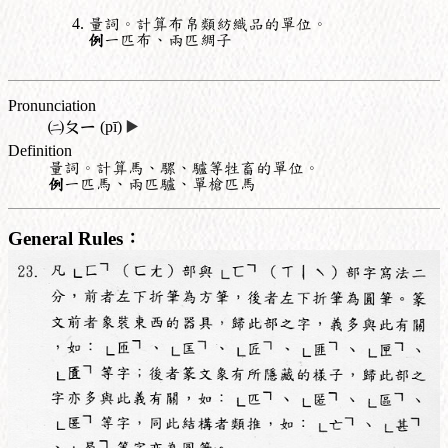
量詞。計算布帛類紡織品的單位。
例
一匹布、兩匹綢子
Pronunciation
㈡
ㄆㄧ
(pī)
▶️
Definition
量詞。計算馬、騾、驢等牲畜的單位。
例
一匹馬、兩匹驢、單槍匹馬
General Rules：