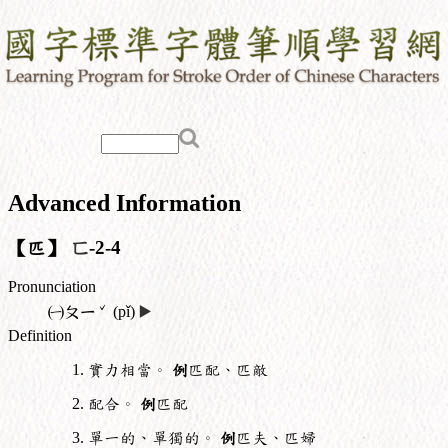
Advanced Information
【匹】
匸
-2-4
Pronunciation
ˇ
㈠
ㄆㄧ
(pǐ)
▶️
Definition
實力相當。
例
匹配、匹敵
配合。
例
匹配
單一的、單獨的。
例
匹夫、匹婦