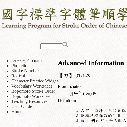
Character
Search by
Advanced Information
Phonetic
Stroke Number
【刃】
刀
-1-3
Radical
Character Practice Widget
Vocabulary Worksheet
Pronunciation
Bopomofo Stroke Order
ˋ
ㄖㄣ
(rèn)
▶️
Bopomofo Worksheet
Definition
Teaching Resources
User Guide
刀口、刀鋒。指兵器銳
Home
泛稱具有鋒刃的兵器。
殺。
例
自刃、手刃敵人