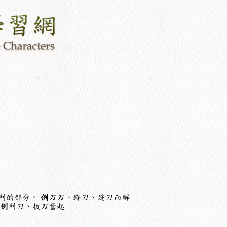
利的部分。
例
刀刃、鋒刃、迎刃而解
例
利刃、拔刃奮起