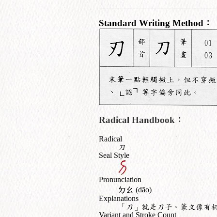
Standard Writing Method：
Radical Handbook：
Radical
刀
Seal Style
Pronunciation
ㄉㄠ
(dāo)
Explanations
「刀」就是刀子。篆文像有
Variant and Stroke Count