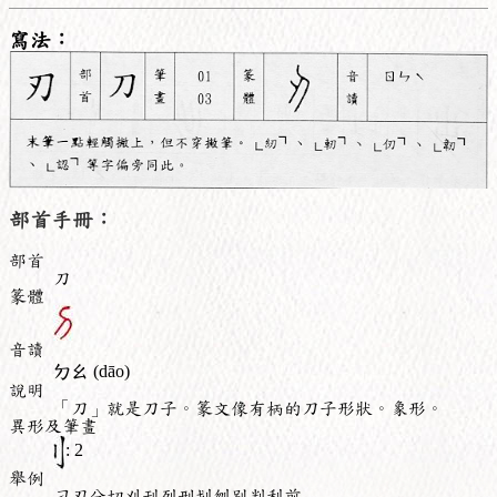
寫法：
部首手冊：
部首
刀
篆體
音讀
ㄉㄠ
(dāo)
說明
「刀」就是刀子。篆文像有柄的刀子形狀。象形。
異形及筆畫
: 2
舉例
刁刃分切刈刊列刑划刎別判利前