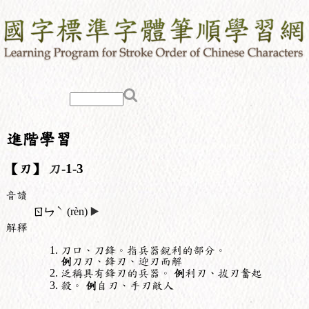
進階學習
【刃】
刀
-1-3
音讀
ˋ
ㄖㄣ
(rèn)
▶️
解釋
刀口、刀鋒。指兵器銳利的部分。
例
刀刃、鋒刃、迎刃而解
泛稱具有鋒刃的兵器。
例
利刃、拔刃奮起
殺。
例
自刃、手刃敵人