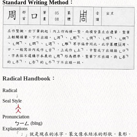
Standard Writing Method：
Radical Handbook：
Radical
冫
Seal Style
Pronunciation
ㄅㄧㄥ
(bīng)
Explanations
「冫」就是現在的冰字。篆文像水結冰的形狀。象形。