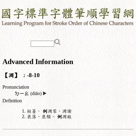
Advanced Information
【凋】
冫
-8-10
Pronunciation
ㄉㄧㄠ
(diāo)
▶️
Definition
枯萎。
例
凋零、凋謝
衰落、衰頹。
例
凋敝