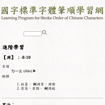
進階學習
【凋】
冫
-8-10
音讀
ㄉㄧㄠ
(diāo)
▶️
解釋
枯萎。
例
凋零、凋謝
衰落、衰頹。
例
凋敝
寫法：