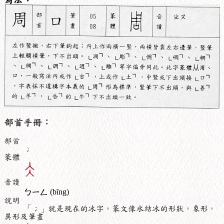
部首手冊：
部首
冫
篆體
音讀
ㄅㄧㄥ
(bīng)
說明
「冫」就是現在的冰字。篆文像水結冰的形狀。象形。
異形及筆畫