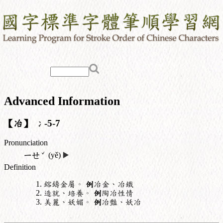
Advanced Information
【冶】
冫
-5-7
Pronunciation
ˇ
ㄧㄝ
(yě)
▶️
Definition
鎔鑄金屬。
例
冶金、冶鐵
造就、培養。
例
陶冶性情
美麗、妖媚。
例
冶豔、妖冶