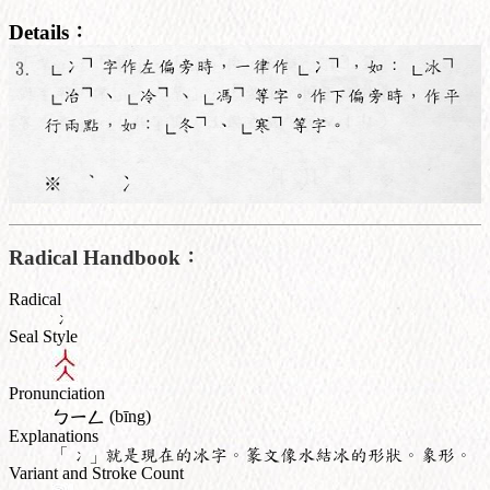
Details：
Radical Handbook：
Radical
冫
Seal Style
Pronunciation
ㄅㄧㄥ
(bīng)
Explanations
「冫」就是現在的冰字。篆文像水結冰的形狀。象形。
Variant and Stroke Count