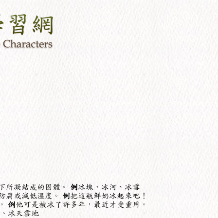
下所凝結成的固體。
例
冰塊、冰河、冰雪
防腐或減低溫度。
例
把這瓶鮮奶冰起來吧！
。
例
他可是被冰了許多年，最近才受重用。
、冰天雪地