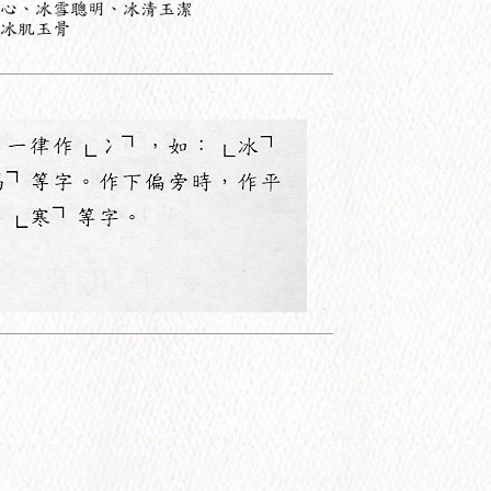
心、冰雪聰明、冰清玉潔
冰肌玉骨