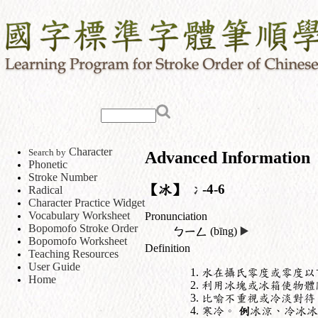
Character
Search by
Advanced Information
Phonetic
Stroke Number
【冰】
冫
-4-6
Radical
Character Practice Widget
Vocabulary Worksheet
Pronunciation
Bopomofo Stroke Order
ㄅㄧㄥ
(bīng)
▶️
Bopomofo Worksheet
Definition
Teaching Resources
User Guide
水在攝氏零度或零度以
Home
利用冰塊或冰箱使物體
比喻不重視或冷淡對待
寒冷。
例
冰涼、冷冰冰