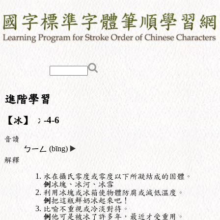
進階學習
【冰】
冫
-4-6
音讀
ㄅㄧㄥ
(bīng)
▶️
解釋
水在攝氏零度或零度以下所凝結成的固體。
例
冰塊、冰河、冰雪
利用冰塊或冰箱使物體防腐或減低溫度。
例
把這瓶鮮奶冰起來吧！
比喻不重視或冷淡對待。
例
他可是被冰了許多年，最近才受重用。