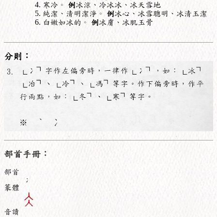
寒冷。
例
冰涼、冷冰冰、冰天雪地
純潔、清明潔淨。
例
冰心、冰雪聰明、冰清玉潔
白嫩如冰的。
例
冰膚、冰肌玉骨
分則：
部首手冊：
部首
冫
篆體
音讀