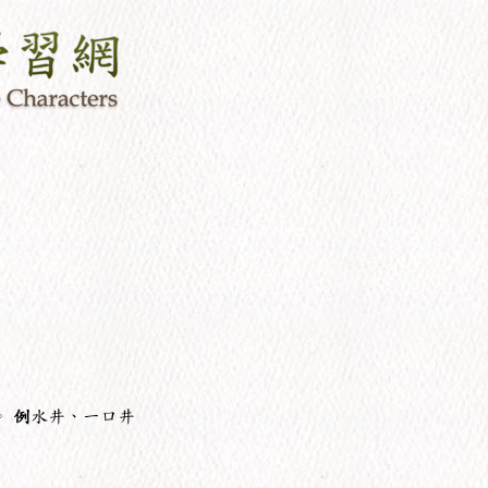
。
例
水井、一口井