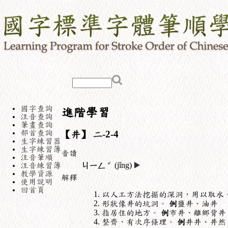
國字查詢
進階學習
注音查詢
筆畫查詢
部首查詢
【井】
二
-2-4
生字練習器
生字練習簿
音讀
注音筆順
ˇ
注音練習簿
ㄐㄧㄥ
(jǐng)
▶️
教學資源
解釋
使用說明
回首頁
以人工方法挖掘的深洞，用以取水
形狀像井的坑洞。
例
鹽井、油井
指居住的地方。
例
市井、離鄉背井
整齊、有次序條理。
例
井井、井然