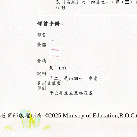
《易經》六十四卦之一。巽（☴）
姓。
部首手冊：
部首
二
篆體
音讀
ˋ
ㄦ
(èr)
說明
「二」是兩個一。會意。
異形及筆畫
舉例
于云井互五亙些亞亟
教育部版權所有
©2025 Ministry of Education,R.O.C.